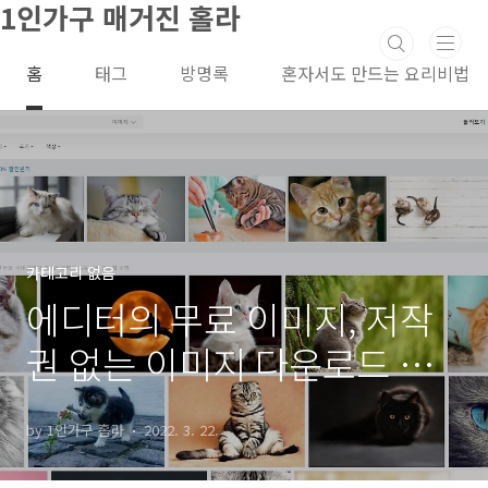
1인가구 매거진 홀라
본문 바로가기
홈
태그
방명록
혼자서도 만드는 요리비법
카테고리 없음
에디터의 무료 이미지, 저작
권 없는 이미지 다운로드 사
이트 BEST 3
by 1인가구 홀라
2022. 3. 22.