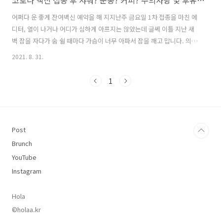
코로나 백신 접종 후 샤워? 운동? 커피? 주의사항 및 후유증 체크리스트
어쩌다 운 좋게 잔여백신 예약을 해 지지난주 금요일 1차 접종을 마친 에
디터, 열이 나거나 어디가 심하게 아프지는 않았는데 글쎄 이틀 지난 새
벽 잠을 자다가 숨 쉴 때마다 가슴이 너무 아파서 잠을 깨고 맙니다. 의사
선생님이 가슴이 아프거나 숨이 막히면 바로 병원에 오라고 하셨는데 이
2021. 8. 31.
게 무슨 일인지! 응급실이라도 가야하나 고민하며 인터넷을 뒤지는데 다
행히 여러 후유증 중 한 가지였고, 시간이 지나면 괜찮아지며 나아지지
1
않을 때 병원을 방문하라는 글을 보게 되어 안도할 수 있었어요. 지금은
멀쩡하니 걱정하지 마시고, 백신 접종 후에 생길 수 있는 후유증과 주의
해야 할 사항! 이참에 정리해봤습니다. 백신 접종 후 주의사항! ① 백신
접종 후 15~30분 동안 접종 기관에 대기하며 이상 반응이 나타나지는 않
Post
는..
Brunch
YouTube
Instagram
Hola
©holaa.kr