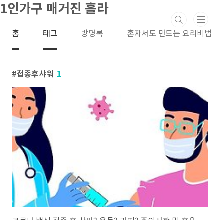
1인가구 매거진 홀라
본문 바로가기
홈
태그
방명록
혼자서도 만드는 요리비법
접종후샤워
1