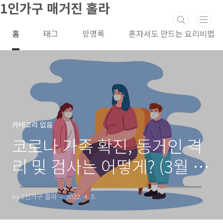
1인가구 매거진 홀라
본문 바로가기
홈
태그
방명록
혼자서도 만드는 요리비법
카테고리 없음
코로나 가족 확진, 동거인 격
리 및 검사는 어떻게? (3월 30
일 기준)
by 1인가구 홀라
2022. 4. 5.