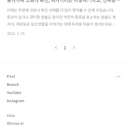
동거가족 코로나 확진, 자가격리는 어떻게? (학교, 신속항원검사 FAQ)
이제는 주변에 코로나 확진 사례를 더 많이 찾아볼 수 있게 되었습니다.
증상이 없거나 경미한 분들도 많지만 여전히 중증을 호소하는 분들도 계
셔서, 여러모로 일상생활을 이어가는 데에 두려운 마음이 앞서는데요. 확
진자 수가 급증하고 있는 만큼, 코로나 확진에 대한 기준이나 가족이 확
2022. 3. 16.
진되었을 때의 대처방안에도 변화가 있습니다. 이번에는 그 내용에 대해
한 번 정리해봤어요. 코로나19 확진자 FAQ PCR 검사 꼭 받아야 하나요?
1
14일부터는 동네 병원, 의원 등에서 받은 신속항원검사에서 양성이 나왔
다면 추가 PCR 검사를 따로 받지 않아도 코로나19 확진자로 인정됩니
다. 양성이 확인되면 보건소의 격리 통지를 전달받지 않았더라도 격리를
시작해야 해요. 단, 집이나 선별 진료소 등에서 직접 하는 신속항원검사
Post
는 인..
Brunch
YouTube
Instagram
Hola
©holaa.kr