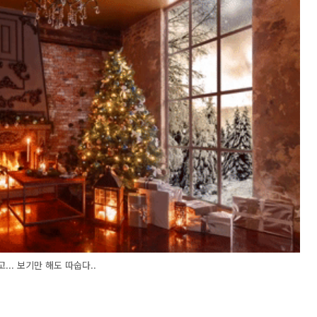
... 보기만 해도 따숩다..