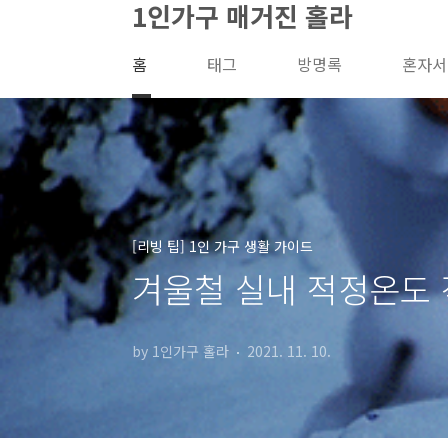
1인가구 매거진 홀라
본문 바로가기
홈
태그
방명록
혼자서
[리빙 팁] 1인 가구 생활 가이드
겨울철 실내 적정온도 적정
by 1인가구 홀라
2021. 11. 10.