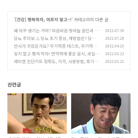
'
[건강] 행복하자, 아프지 말고~!
' 카테고리의 다른 글
왜 자꾸 생기는 거야? 따끔따끔 혓바늘 원인과 없
2022.07.30
애는 법!
당뇨 주의보 ⚠️ 당뇨 초기 증상, 예방법은? 당뇨
2022.07.28
(0)
에 좋은 음식까지!
만사가 귀찮은가요? 무기력증 테스트, 무기력증
2022.04.25
(0)
증상, 극복 방법
잊지 말고 챙겨 먹자! 면역력에 좋은 음식, 과일,
2022.03.22
(1)
채소 BEST 7
래피젠 진단키트 정확도, 가격, 사용방법, 후기까
2022.02.21
(0)
지!
(0)
관련글