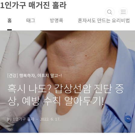
1인가구 매거진 홀라
본문 바로가기
홈
태그
방명록
혼자서도 만드는 요리비법
[건강] 행복하자, 아프지 말고~!
혹시 나도? 갑상선암 진단 증
상, 예방 수칙 알아두기!
by 1인가구 홀라
2022. 6. 17.