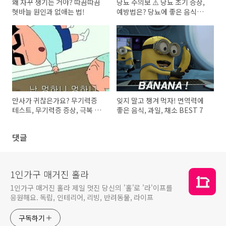
왜 자꾸 생기는 거야? 따끔따끔
당뇨 주의보 ⚠️ 당뇨 초기 증상,
혓바늘 원인과 없애는 법!
예방법은? 당뇨에 좋은 음식까
지!
만사가 귀찮은가요? 무기력증
잊지 말고 챙겨 먹자! 면역력에
테스트, 무기력증 증상, 극복 방
좋은 음식, 과일, 채소 BEST 7
법
댓글
1인가구 매거진 홀라
1인가구 매거진 홀라 제일 멋진 당신의 '홀'로 '라'이프를
응원해요. 독립, 인테리어, 리빙, 반려동물, 라이프
구독하기