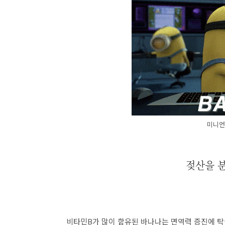
미니언
젖산을 
비타민B가 많이 함유된 바나나는 면역력 증진에 탁