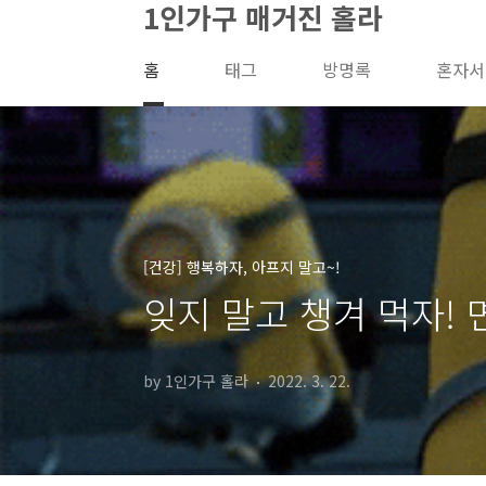
1인가구 매거진 홀라
본문 바로가기
홈
태그
방명록
혼자서
[건강] 행복하자, 아프지 말고~!
잊지 말고 챙겨 먹자! 면
by 1인가구 홀라
2022. 3. 22.