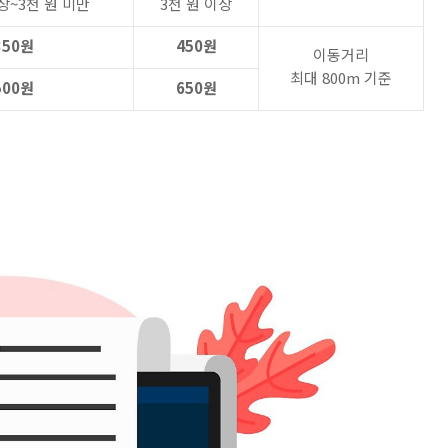
상~3천 원 미만
3천 원 이상
350원
450원
이동거리
최대 800m 기준
500원
650원