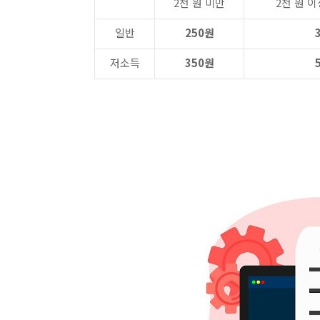
2천 원 미만
2천 원 이
일반
250원
저소득
350원