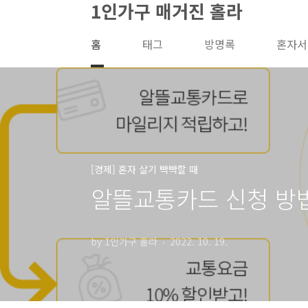
1인가구 매거진 홀라
본문 바로가기
홈
태그
방명록
혼자서
[경제] 혼자 살기 빡빡할 때
알뜰교통카드 신청 방법
by 1인가구 홀라
2022. 10. 19.