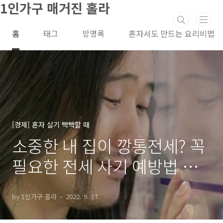
1인가구 매거진 홀라
본문 바로가기
홈
태그
방명록
혼자서도 만드는 요리비법
[경제] 혼자 살기 빡빡할 때
소중한 내 집이 깡통전세? 꼭
필요한 전세 사기 예방법 총
정리!
by 1인가구 홀라
2022. 9. 17.