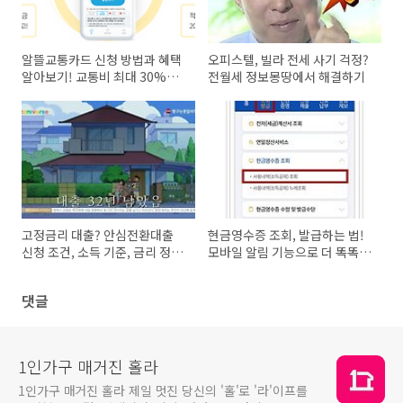
알뜰교통카드 신청 방법과 혜택
오피스텔, 빌라 전세 사기 걱정?
알아보기! 교통비 최대 30%할
전월세 정보몽땅에서 해결하기
인
고정금리 대출? 안심전환대출
현금영수증 조회, 발급하는 법!
신청 조건, 소득 기준, 금리 정리
모바일 알림 기능으로 더 똑똑하
끝!
게 쓰자
댓글
1인가구 매거진 홀라
1인가구 매거진 홀라 제일 멋진 당신의 '홀'로 '라'이프를