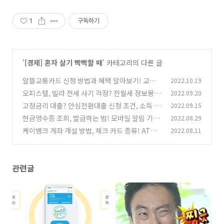
1
구독하기
'
[경제] 혼자 살기 빡빡할 때
' 카테고리의 다른 글
알뜰교통카드 신청 방법과 혜택 알아보기! 교통
2022.10.19
비 최대 30%할인
오피스텔, 빌라 전세 사기 걱정? 전월세 정보몽땅
2022.09.20
(0)
에서 해결하기
고정금리 대출? 안심전환대출 신청 조건, 소득 기
2022.09.15
(0)
준, 금리 정리 끝!
현금영수증 조회, 발급하는 법! 모바일 알림 기능
2022.08.29
(0)
으로 더 똑똑하게 쓰자
케이뱅크 계좌 개설 방법, 체크 카드 종류! ATM
2022.08.11
(0)
수수료가 무료?
(0)
관련글