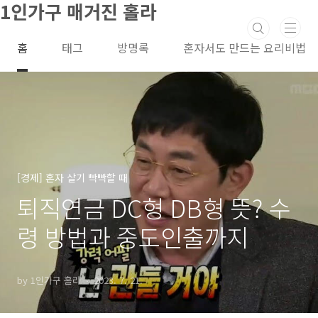
1인가구 매거진 홀라
본문 바로가기
홈
태그
방명록
혼자서도 만드는 요리비법
[경제] 혼자 살기 빡빡할 때
퇴직연금 DC형 DB형 뜻? 수
령 방법과 중도인출까지
by 1인가구 홀라
2023. 7. 21.