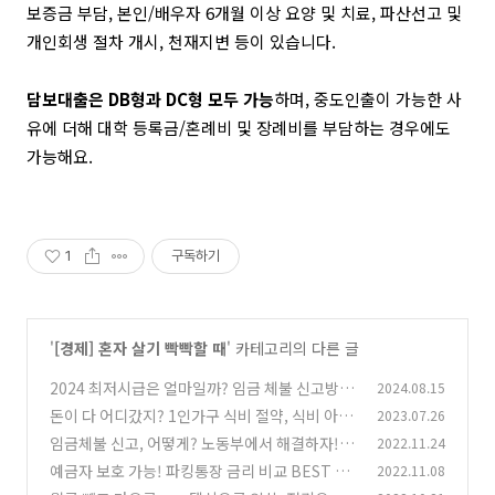
보증금 부담, 본인/배우자 6개월 이상 요양 및 치료, 파산선고 및
개인회생 절차 개시, 천재지변 등이 있습니다.
담보대출은 DB형과 DC형 모두 가능
하며, 중도인출이 가능한 사
유에 더해 대학 등록금/혼례비 및 장례비를 부담하는 경우에도
가능해요.
1
구독하기
'
[경제] 혼자 살기 빡빡할 때
' 카테고리의 다른 글
2024 최저시급은 얼마일까? 임금 체불 신고방법
2024.08.15
및 주휴수당 지급조건
돈이 다 어디갔지? 1인가구 식비 절약, 식비 아끼
2023.07.26
(0)
는 법 BEST 7
임금체불 신고, 어떻게? 노동부에서 해결하자!
2022.11.24
(0)
예금자 보호 가능! 파킹통장 금리 비교 BEST 5
2022.11.08
(0)