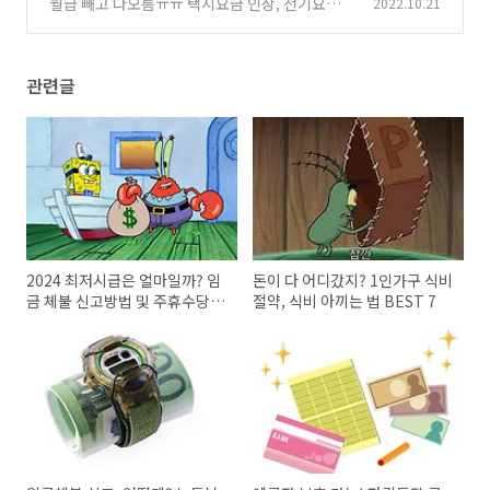
월급 빼고 다오름ㅠㅠ 택시요금 인상, 전기요금
2022.10.21
(0)
얼마나 올랐을까?
(0)
관련글
2024 최저시급은 얼마일까? 임
돈이 다 어디갔지? 1인가구 식비
금 체불 신고방법 및 주휴수당
절약, 식비 아끼는 법 BEST 7
지급조건