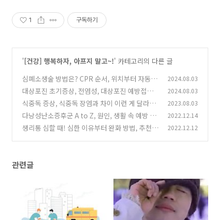
1
구독하기
'
[건강] 행복하자, 아프지 말고~!
' 카테고리의 다른 글
심폐소생술 방법은? CPR 순서, 위치부터 자동심
2024.08.03
장충격기 사용법까지!
대상포진 초기증상, 전염성, 대상포진 예방접종
2024.08.03
(0)
가격은?
식중독 증상, 식중독 장염과 차이 이런 게 달라요!
2023.08.03
(0)
전염은 안될까?
다낭성난소증후군 A to Z, 원인, 생활 속 예방 습
2022.12.14
(0)
관은?
생리통 심할 때! 심한 이유부터 완화 방법, 추천
2022.12.12
(0)
약까지!
(0)
관련글