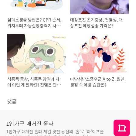
심폐소생술 방법은? CPR 순서,
대상포진 초기증상, 전염성, 대
위치부터 자동심장충격기 사용
상포진 예방접종 가격은?
법까지!
식중독 증상, 식중독 장염과 차
다낭성난소증후군 A to Z, 원인,
이 이런 게 달라요! 전염은 안될
생활 속 예방 습관은?
까?
댓글
1인가구 매거진 홀라
1인가구 매거진 홀라 제일 멋진 당신의 '홀'로 '라'이프를