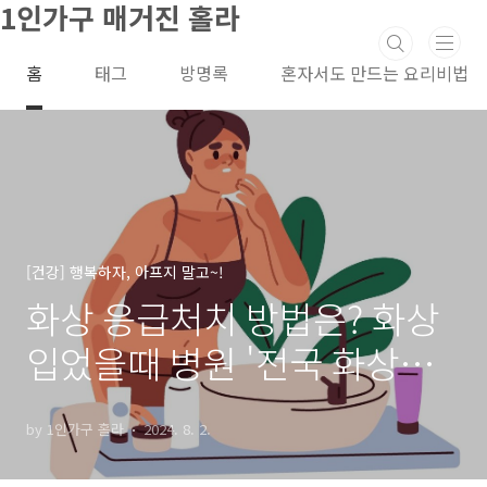
1인가구 매거진 홀라
본문 바로가기
홈
태그
방명록
혼자서도 만드는 요리비법
[건강] 행복하자, 아프지 말고~!
화상 응급처치 방법은? 화상
입었을때 병원 '전국 화상병
원 리스트'
by 1인가구 홀라
2024. 8. 2.