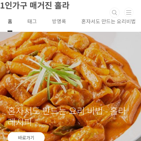
1인가구 매거진 홀라
본문 바로가기
홈
태그
방명록
혼자서도 만드는 요리비법
혼자서도 만드는 요리 비법 - 홀라
레시피
바로가기