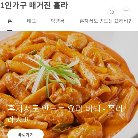
1인가구 매거진 홀라
본문 바로가기
홈
태그
방명록
혼자서도 만드는 요리비법
혼자서도 만드는 요리 비법 - 홀라
레시피
바로가기