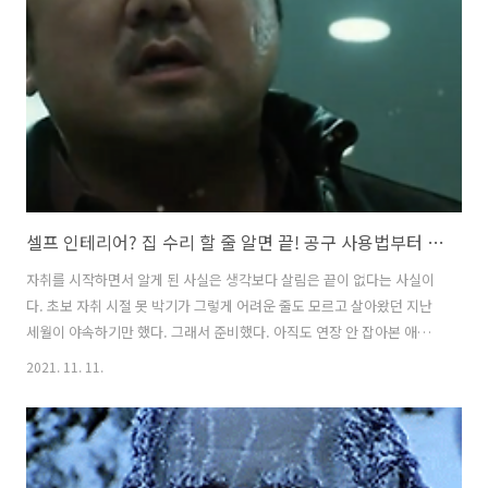
제, 동시 접속 여부, 무료체험 정보, 추천 콘텐츠를 아래에 정리해 보았습
니다. 디즈니플러스 요금제 정리 디즈니플러스 요금제 동시접속 가능?
월간 9,900원 연간 99,000원 디즈니플러스 요금제 월간 9,900원 혹은
연간..
셀프 인테리어? 집 수리 할 줄 알면 끝! 공구 사용법부터 알려줄게
자취를 시작하면서 알게 된 사실은 생각보다 살림은 끝이 없다는 사실이
다. 초보 자취 시절 못 박기가 그렇게 어려운 줄도 모르고 살아왔던 지난
세월이 야속하기만 했다. 그래서 준비했다. 아직도 연장 안 잡아본 애기
들이 있다면 오늘은 제대로 각 잡고 따라와라. 초보 자취러가 꼭 알아두
2021. 11. 11.
면 좋은 공구 사용법 지금부터 차근차근 알려주겠다! 셀프 인테리어, 공
구 사용법 1. 드릴 사용법 두드리면 열릴 것이다. 못 박는 것쯤이야라고
생각했다. 망치를 들고 자신감 있게 내려쳤지만 부서진 건 내 손가락이더
라. 집에 대형 전신거울 하나 걸려다가 골로 갈뻔한 애기들 집중하라. 쉽