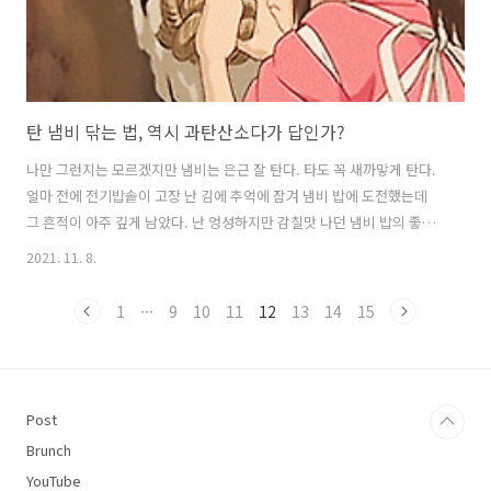
탄 냄비 닦는 법, 역시 과탄산소다가 답인가?
나만 그런지는 모르겠지만 냄비는 은근 잘 탄다. 타도 꼭 새까맣게 탄다.
얼마 전에 전기밥솥이 고장 난 김에 추억에 잠겨 냄비 밥에 도전했는데
그 흔적이 아주 깊게 남았다. 난 엉성하지만 감칠맛 나던 냄비 밥의 좋은
기억만 간직했지, 탄 냄비를 닦느라 고생한 기억은 제대로 지운 게 분명
2021. 11. 8.
하다. 하여튼 탄 냄비 닦다가 새 냄비 장만할 뻔했다는 이야기다. 닦기 전
에 방법 좀 찾아볼걸, 고무장갑 벗기 귀찮아서 그냥 박박 문질렀더랬다.
1
···
9
10
11
12
13
14
15
이 글을 보는 여러분은 나보다 한참 부지런하고 대단한 사람들일 것. 열
심히 일한 자, 보상을 받으라! 오늘은 탄 냄비 닦는 방법들을 모아봤다.
탄 냄비 새(?) 냄비 만들기 1. 물 끓이고 박박 문지르기 내가 사용한 방법..
이라고 하기에도 우습지만 물을 담아 팔팔 끓여 탄 부분을 ..
Post
Brunch
YouTube