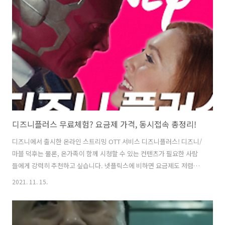
상임금의 100분의 50 이상을 가산하여 지급하여야 한다”라고 명시되어
있답니다. 야간시간은 오후 10시부터 오전 6시까지로 이때 일을 하게 되
면 시급의 1.5배를 받으셔야 합니다. 만약 시급 8,000원을 받고 오후 10
시부터 오전 6시까지 시간 사이에 일을 하신다면 그 시간 동안의 시급은
8..
디즈니플러스 무료체험? 요금제 가격, 동시접속 총정리!
디즈니에서 출시한 온라인 스트리밍 OTT 서비스 디즈니플러스! 디즈니/
마블 덕후는 물론, 온가족이 함께 시청할 수 있는 컨텐츠가 필요한 사람
들에게 강력히 추천하고 싶습니다. 넷플릭스에 비하면 요금제도 저렴하
고, 보유하고 있는 애니메이션 숫자도 매우 다양하거든요. 웬만한 모든
2021. 11. 15.
작품에 한국어 더빙 서비스가 제공되는 것도 특징이며, DVD를 구매하지
않으면 보기 힘든 NG 장면 모음, 인터뷰, 비하인드씬같은 부가영상까지
폭넓게 제공하고 있어 쏠쏠한 재미가 있어요. 오늘은 디즈니플러스 요금