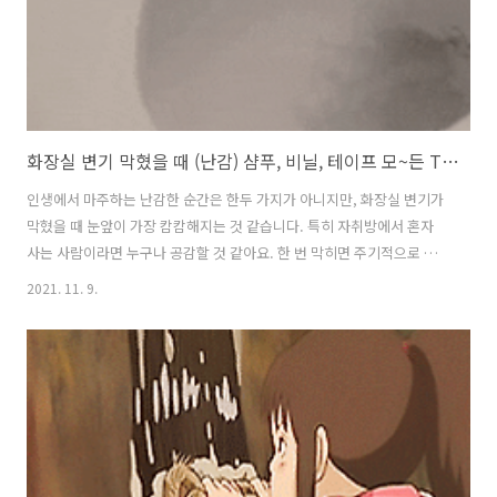
화장실 변기 막혔을 때 (난감) 샴푸, 비닐, 테이프 모~든 TIP 공개!
인생에서 마주하는 난감한 순간은 한두 가지가 아니지만, 화장실 변기가
막혔을 때 눈앞이 가장 캄캄해지는 것 같습니다. 특히 자취방에서 혼자
사는 사람이라면 누구나 공감할 것 같아요. 한 번 막히면 주기적으로 막
혀주는 변기.. 휴.. 지금 당장, 막힌 변기를 셀프로 뚫어야겠다면! 그 방법
2021. 11. 9.
을 모~두 모아봤습니다! 화장실 변기 막혔을 때, 변기 뚫는 법 샴푸 변기
안에 샴푸를 두세 번 뿌리고 30분 후 물을 내려 보세요! 뜨거운 물 + 세제
팔팔 끓는 뜨거운 물에 세제를 풀어 변기에 붓고 물을 내려 보세요. 옷걸
이 철사 옷걸이를 길~게 일자로 편 후 변기에 낀 이물질을 건지거나 쑤셔
넣어 뚫기! 빈 페트병 페트병으로 간이 뚫어뻥 만들기~ 2L 빈 페트병의
입구를 칼로 잘라 변기 입구에 낀 후 위아래로 펌프질 ..