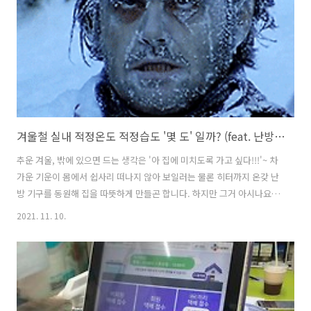
고 안전하게 못 박는 기술 알려주겠다. 벽마다 박는 방법과 사용하는 공
구가 다르니 눈 크게 뜨고 보시길 바란다. 석고보드 벽에 못 박기 석고보
드 벽..
겨울철 실내 적정온도 적정습도 '몇 도' 일까? (feat. 난방비 절약방법)
추운 겨울, 밖에 있으면 드는 생각은 '아 집에 미치도록 가고 싶다!!!'~ 차
가운 기운이 몸에서 쉽사리 떠나지 않아 보일러는 물론 히터까지 온갖 난
방 기구를 동원해 집을 따뜻하게 만들곤 합니다. 하지만 그거 아시나요?
겨울철 실내 적정온도가 생각보다 매우 낮다는 사실! 물론, 우리 마음은
2021. 11. 10.
머리부터 발끝 손끝까지 다 따수웠으면~ 싶겠지만, 생각보다 실내 적정
온도는 낮았습니다. 그렇다면 실내 적정온도 그리고 실내 적정습도 과연
몇 도 일까 궁금하지 않으세요? 겨울철 실내 적정온도 겨울철 실내 적정
온도는 18~20℃ 띠로리... 이 정도면 추운 것 아니냐고요? 자료에 따르
면 이 정도 온도가 우리 몸의 건강은 물론, 에너지 절약에 도움이 된다고
해요. 그 이유는 여러 가지가 있는데요. 먼저 실내외 온도차를 줄..