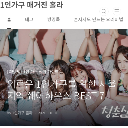
1인가구 매거진 홀라
본문 바로가기
홈
태그
방명록
혼자서도 만드는 요리비법
[리빙 팁] 1인 가구 생활 가이드
외로운 1인가구를 위한 서울
지역 쉐어하우스 BEST 7
by 1인가구 홀라
2021. 10. 18.