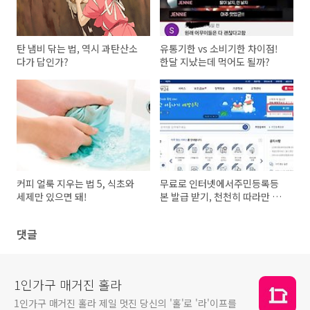
탄 냄비 닦는 법, 역시 과탄산소
유통기한 vs 소비기한 차이점!
다가 답인가?
한달 지났는데 먹어도 될까?
커피 얼룩 지우는 법 5, 식초와
무료로 인터넷에서주민등록등
세제만 있으면 돼!
본 발급 받기, 천천히 따라만 하
세요!
댓글
1인가구 매거진 홀라
1인가구 매거진 홀라 제일 멋진 당신의 '홀'로 '라'이프를