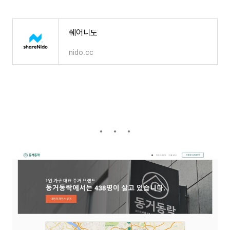
쉐어니도
nido.cc