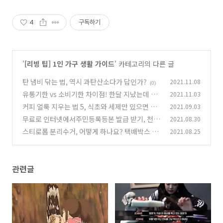
4
구독하기
'
[리빙 팁] 1인 가구 생활 가이드
' 카테고리의 다른 글
탄 냄비 닦는 법, 역시 과탄산소다가 답인가?
2021.11.08
(0)
유통기한 vs 소비기한 차이점! 한달 지났는데 먹
2021.11.03
어도 될까?
커피 얼룩 지우는 법 5, 식초와 세제만 있으면 돼!
2021.09.03
(0)
무료로 인터넷에서주민등록등본 발급 받기, 천천
2021.08.30
(0)
히 따라만 하세요!
스티로폼 분리수거, 어떻게 하나요? 택배박스 처
2021.08.25
(0)
리 방법!
(0)
관련글