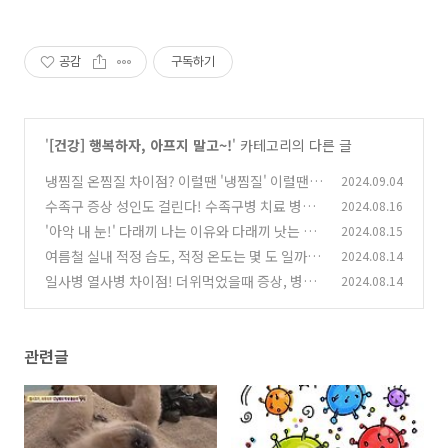
공감
구독하기
'
[건강] 행복하자, 아프지 말고~!
' 카테고리의 다른 글
냉찜질 온찜질 차이점? 이럴땐 '냉찜질' 이럴땐
2024.09.04
'온찜질' 찜질 방법과 효과
수족구 증상 성인도 걸린다! 수족구병 치료 병원
2024.08.16
(0)
어디로 가야할까?
'아악 내 눈!' 다래끼 나는 이유와 다래끼 낫는 법
2024.08.15
(0)
은?
여름철 실내 적정 습도, 적정 온도는 몇 도 일까?
2024.08.14
(0)
실내 습도 낮추는 방법
일사병 열사병 차이점! 더위먹었을때 증상, 병원
2024.08.14
(0)
은 어디로 가야할까?
(0)
관련글