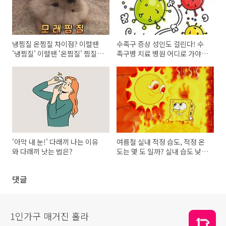
냉찜질 온찜질 차이점? 이럴땐
수족구 증상 성인도 걸린다! 수
'냉찜질' 이럴땐 '온찜질' 찜질
족구병 치료 병원 어디로 가야할
방법과 효과
까?
'아악 내 눈!' 다래끼 나는 이유
여름철 실내 적정 습도, 적정 온
와 다래끼 낫는 법은?
도는 몇 도 일까? 실내 습도 낮추
는 방법
댓글
1인가구 매거진 홀라