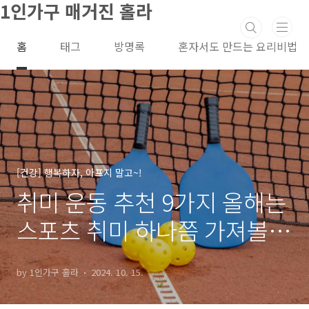
1인가구 매거진 홀라
본문 바로가기
홈
태그
방명록
혼자서도 만드는 요리비법
[건강] 행복하자, 아프지 말고~!
취미 운동 추천 9가지 올해는
스포츠 취미 하나쯤 가져볼
까?
by 1인가구 홀라
2024. 10. 15.