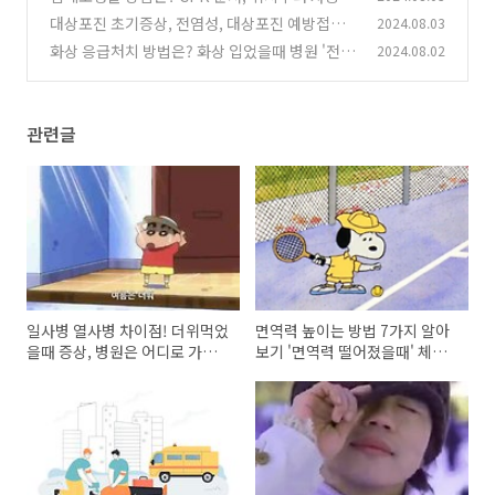
장충격기 사용법까지!
대상포진 초기증상, 전염성, 대상포진 예방접종
2024.08.03
(0)
가격은?
화상 응급처치 방법은? 화상 입었을때 병원 '전국
2024.08.02
(0)
화상병원 리스트'
(0)
관련글
일사병 열사병 차이점! 더위먹었
면역력 높이는 방법 7가지 알아
을때 증상, 병원은 어디로 가야
보기 '면역력 떨어졌을때' 체크
할까?
해 볼 것