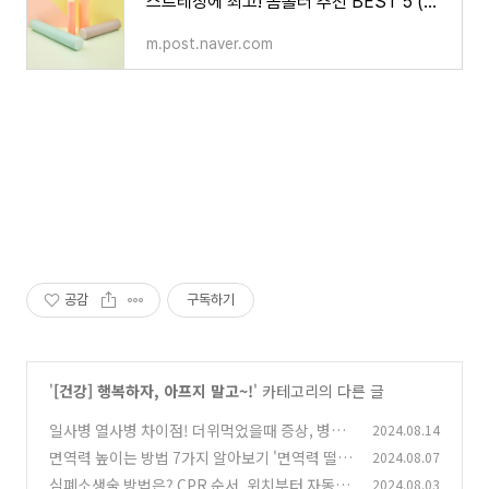
스트레칭에 최고! 폼롤러 추천 BEST 5 (룰루레몬, 안다르 등)
m.post.naver.com
공감
구독하기
'
[건강] 행복하자, 아프지 말고~!
' 카테고리의 다른 글
일사병 열사병 차이점! 더위먹었을때 증상, 병원
2024.08.14
은 어디로 가야할까?
면역력 높이는 방법 7가지 알아보기 '면역력 떨어
2024.08.07
(0)
졌을때' 체크해 볼 것
심폐소생술 방법은? CPR 순서, 위치부터 자동심
2024.08.03
(0)