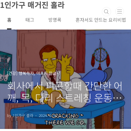
1인가구 매거진 홀라
본문 바로가기
홈
태그
방명록
혼자서도 만드는 요리비법
[건강] 행복하자, 아프지 말고~!
회사에서 피곤할때 간단한 어
깨, 목, 다리 스트레칭 운동 방
법
by 1인가구 홀라
2024. 8. 6.