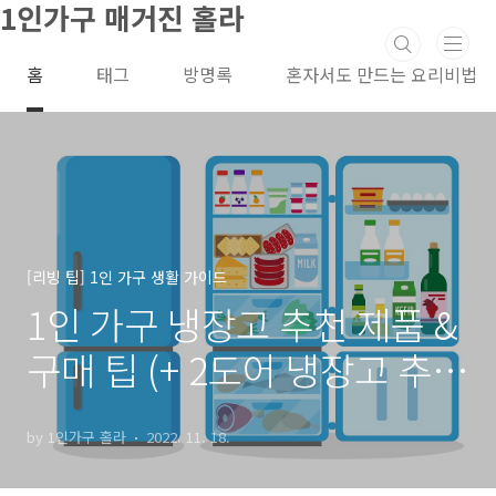
1인가구 매거진 홀라
본문 바로가기
홈
태그
방명록
혼자서도 만드는 요리비법
[리빙 팁] 1인 가구 생활 가이드
1인 가구 냉장고 추천 제품 &
구매 팁 (+ 2도어 냉장고 추
천)
by 1인가구 홀라
2022. 11. 18.