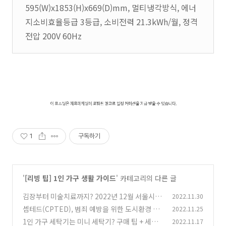
595(W)x1853(H)x669(D)mm, 멀티냉각방식, 에너
지소비효율등급 3등급, 소비전력 21.3kWh/월, 정격
전압 200V 60Hz
1
구독하기
'
[리빙 팁] 1인 가구 생활 가이드
' 카테고리의 다른 글
김장부터 미술치료까지? 2022년 12월 서울시 1
2022.11.30
인가구 프로그램 정리!
셉테드(CPTED), 범죄 예방을 위한 도시환경 설
2022.11.25
(0)
계! 제대로 알아볼까?
1인 가구 세탁기는 미니 세탁기? 구매 팁 + 세탁
2022.11.17
(0)