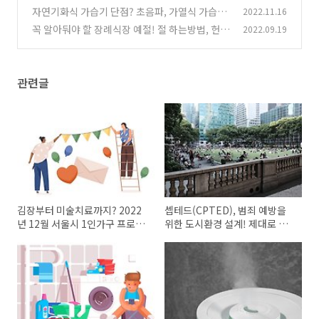
기 추천
자연기화식 가습기 단점? 초음파, 가열식 가습기
2022.11.16
(0)
장단점 비교!
꼭 알아둬야 할 장례식장 예절! 절 하는방법, 헌
2022.09.19
(0)
화, 복장, 부조금 정리
(0)
관련글
김장부터 미술치료까지? 2022
셉테드(CPTED), 범죄 예방을
년 12월 서울시 1인가구 프로그
위한 도시환경 설계! 제대로 알
램 정리!
아볼까?