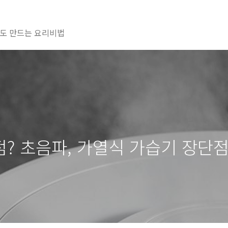
도 만드는 요리비법
? 초음파, 가열식 가습기 장단점