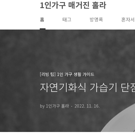
1인가구 매거진 홀라
본문 바로가기
홈
태그
방명록
혼자서
[리빙 팁] 1인 가구 생활 가이드
자연기화식 가습기 단점
by 1인가구 홀라
2022. 11. 16.