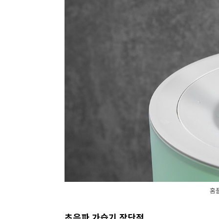
홈
초음파 가습기 장단점