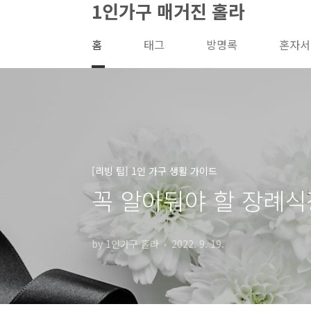
1인가구 매거진 홀라
본문 바로가기
홈
태그
방명록
혼자서
[리빙 팁] 1인 가구 생활 가이드
꼭 알아둬야 할 장례식장
by 1인가구 홀라
2022. 9. 19.