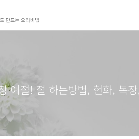
도 만드는 요리비법
 예절! 절 하는방법, 헌화, 복장