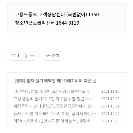
고용노동부 고객상담센터 (국번없이) 1350
청소년근로권익센터 1644-3119
1
구독하기
'
[경제] 혼자 살기 빡빡할 때
' 카테고리의 다른 글
야간수당, 받을 수 있나요? 연장근로수당도 잊지
2021.11.16
마세요!
고정 생활비 줄이기! 1인 가구를 위한 청년 주거
2021.10.29
(0)
지원 정책 7가지?
재직증명서 인터넷 발급, 국민연금공단에서 쉽게
2021.10.21
(0)
받는 방법!
동사무소 안 가도 돼! 주소지 이전, 집에서 하는
2021.10.20
(0)
방법
어렵다, 어려워! 1인가구 돈 아끼는 법, 생활비 절
2021.10.20
(0)
약 팁 5개
(0)