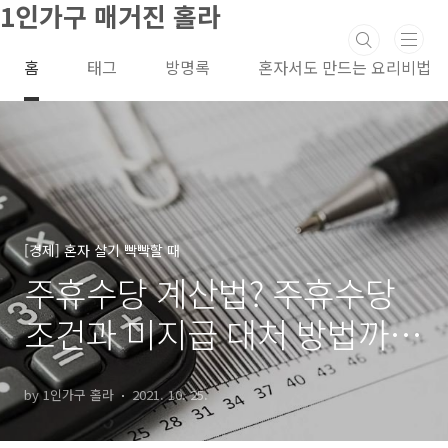
1인가구 매거진 홀라
본문 바로가기
홈
태그
방명록
혼자서도 만드는 요리비법
[경제] 혼자 살기 빡빡할 때
주휴수당 계산법? 주휴수당
조건과 미지급 대처 방법까
지!
by 1인가구 홀라
2021. 10. 25.