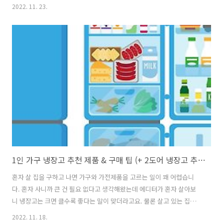
느끼신 적 있나요? 2020년에만 역류성 식도염 환자 동료들이 무려 458
2022. 11. 23.
만 명이 넘었다고 합니다. 오늘은 여러분이 매운 떡볶이, 닭발, 오돌뼈를
평생 건강하게 먹을 수 있도록 역류성 식도염의 증상, 원인, 좋은 음식,
나쁜 음식, 좋은 생활 습관까지 다 알려드리겠습니다! 역류성 식도염 증
상과 원인, 예방법 역류성 식도염이란? 음식을 먹으면 소화시키기 위해
위에서 강한 산성을 띄는 위산을 분비하는데요. 역류성 식도염은 이 위산
이 식도를 타고 역류하여 발생하는 식도에 염증을 일으키는 질병을 말
합..
1인 가구 냉장고 추천 제품 & 구매 팁 (+ 2도어 냉장고 추천)
혼자 살 집을 구하고 나면 가구와 가전제품을 고르는 일이 꽤 어렵습니
다. 혼자 사니까 큰 건 필요 없다고 생각해왔는데 에디터가 혼자 살아보
니 냉장고는 크면 클수록 좋다는 말이 맞더라고요. 물론 살고 있는 집의
크기에 따라 크기가 정해지기도 하지만요. 냉장고 구매를 고려하시는 분
2022. 11. 18.