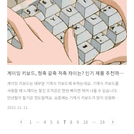
초음파 가습기는 프리미엄급 제품부터 보급형 제품까지 다양한 라인업
이 있으며, 대체로 가습량이 풍부해 뭉게뭉게 수증기가 피어오르는 등 만
족도가 높은 제품입니다. 또한 전력 소모도 적은 편인지라 가정에서도 많
이 사용하죠. 하지만 초음파 가습기는 요즘처럼 추운 계절에 사용할 경우
실내 온도를 낮추는..
게이밍 키보드, 청축 갈축 적축 차이는? 인기 제품 추천까지!
게이밍 키보드는 대부분 기계식 키보드에 속하는데요. 기계식 키보드를
사용할 때 느껴지는 찰진 조작감은 한번 빠지면 헤어 나올 수 없습니다.
만년필의 필기감 정도랄까요. 요즘에는 기계식 키보드가 많이 상용화됐
지만 예전부터 프로게이머들은 꾸준히 기계식 키보드를 사용했다고 해
2022. 11. 11.
요. 기계식 키보드의 빠른 반응 속도와 조작감은 프로게이머는 물론 라이
트 유저에게도 사랑 받는 이유입니다. 그런데 막상 구매하려고 보니, 청
1
···
4
5
6
7
8
9
10
···
19
축부터 갈축, 적축까지 왜 이렇게 종류가 많은지! 그 차이를 알기 어려운
분들을 위해 기계식 키보드의 스위치를 종류별로 정리해봤습니다. 더불