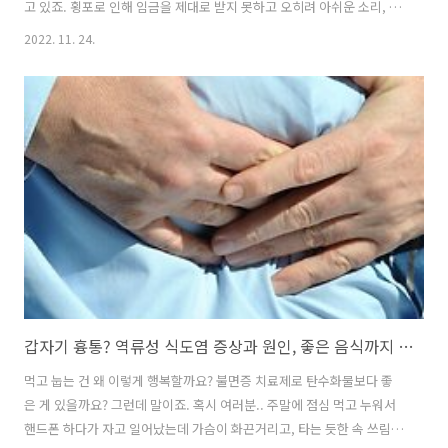
고 있죠. 횡포로 인해 임금을 제대로 받지 못하고 오히려 아쉬운 소리, 폭
언 등을 받는 경우도 빈번합니다. 여기에 지지 말고 권리를 찾는 일은 나
2022. 11. 24.
를 위해서 그리고 근로자들을 위해서 꼭 필요한 일입니다. 임금체불 의
미, 신고 방법 임금체불, 법률적으로 명확한 의미는? 임금체불은 근로기
준법 제36조에 따릅니다. ‘사용자는 근로가 퇴직한 경우 퇴직일로부터
14일 이내에 임금, 보상금, 그 밖의 일체의 금품을 지급하여야 한다’ 이것
이죠. 일방적으로 임금과 상여금을 깎거나 연차, 휴업, 연장, 야간수당을
지급하지 않고, 퇴직금을 동의 없이 주지 않는다면 ‘임금체불’입니다. ..
갑자기 흉통? 역류성 식도염 증상과 원인, 좋은 음식까지 꿀꺽
먹고 눕는 건 왜 이렇게 행복할까요? 불면증 치료제로 탄수화물보다 좋
은 게 있을까요? 그런데 말이죠. 혹시 여러분.. 주말에 점심 먹고 누워서
핸드폰 하다가 자고 일어났는데 가슴이 화끈거리고, 타는 듯한 속 쓰림을