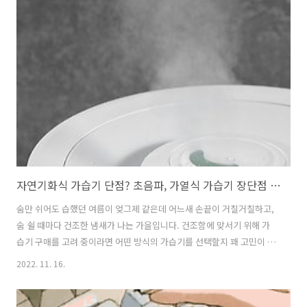
가 편리할지 등을 고민 중이라면 홀라에서 간단히 정리해 드릴게요. 물론
정답이 있는 것은 아닙니다. 1인 가구 세탁기 가이드 1인 가구 세탁기 구
매 팁 1. 9kg ~ 16kg이 적당해요 가벼운 생활 빨래를 자주 하고, 이불 등
의 큰 빨래는 집 근처 빨래방을 이용하고자 한다면 9kg 세탁기를 구매해
도 괜찮습니다. 경험에 의하면 두꺼운 겨울 이불이 ..
자연기화식 가습기 단점? 초음파, 가열식 가습기 장단점 비교!
숨만 쉬어도 습했던 여름이 엊그제 같은데 어느새 손끝이 거칠거칠하고,
숨 쉴 때마다 건조한 냄새가 나는 가을입니다. 건조함에 맞서기 위해 가
습기 구매를 고려 중이라면 어떤 방식의 가습기를 선택할지 꽤 고민이 되
실 텐데요. 초음파 가습기와 가열식 가습기, 자연기화식 가습기 종류별
2022. 11. 16.
특징과 장단점을 살펴볼게요! 가습기 종류별 특징 총정리 초음파 가습기
특징 아마 가장 흔하면서 종류가 다양한 건 초음파식 가습기일 거예요.