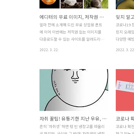
확진자의 양성통보 문자를 전달 받아 보
청년 전월
건소에 방문하여 제시하면 PCR 검사를
기청 전세대
에디터의 무료 이미지, 저작권 없는 이미지 다운로드 사이트 BEST 3
받을 수 있어요. 결과가 나올 때까지는 자
안 대출이 
택에서 격리하도록 합니다. 이후 음성 확
있어요. 대
얼마 전에 소개해 드린 무료 상업용 폰트
코로나19 
인시까지 자택에서 격리합니다. ② 증상
1.2%로 
에 이어 이번에는 저작권 없는 이미지를
된지 오래입
이 있을 경우 발열(37.5℃), 기침, 호흡곤
돼요. 대출
다운로드할 수 있는 사이트를 알려드리려
다양한 예방
란, 오한, 근육통, 두통, 인후통..
되니 걱정하
고 해요. 좋은 퀄리티의 흔하지 않은 이미
중 하나는 
2022. 3. 22.
2022. 3. 22
조건 연..
지를 사용하고 싶다면 구독료를 내고
이죠. 면역
123RF 같은 유료 상업용 이미지 다운로
단하며, 규
드 사이트를 이용하는 걸 추천하지만, 사
식만 잘 섭
실 무료 이미지도 충분하거든요! 에디터
힘을 단번에
가 자주 이용하는 무료 이미지 다운로드
역력을 증진
사이트는 3가지가 있어요. 오늘은 이 사이
게요! 면역력
트들을 소개하고 이미지를 다운로드하는
풀어주고 
방법까지 간단하게 알려드릴게요. 저작권
풍부한 비타
없는 이미지 다운로드 사이트 3 1. flickr
주는 동시에
자취 꿀팁! 유통기한 지난 우유, 음식, 청소에 활용하는 법 7
플리커 flickr는 일반인들이 올리는 사진
이섬유의 
부터 전문적인 사진까지 모두 확인할 수
과 혈당을
흔히 ‘자취생’ 하면 텅 빈 냉장고를 떠올리
코로나 확
있는 다운로드 사이트입니다. 굳이 회원
심장병 등과
곤 하지만, 사실은 그 반대! 자취생의 냉장
하고 있는 