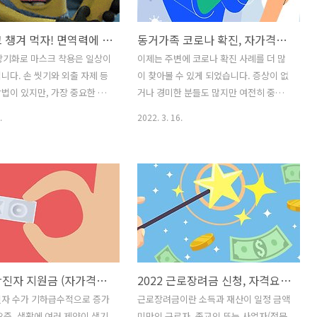
세보증금대출은 우리가 편히 중
품으로, 청년의 자산 형성을 위해 펀드 가
출이라고 부르죠. 최대 2년 동
입을 통한 소득공제를 제공합니다. 2023
잊지 말고 챙겨 먹자! 면역력에 좋은 음식, 과일, 채소 BEST 7
동거가족 코로나 확진, 자가격리는 어떻게? (학교, 신속항원검사 FAQ)
가능한데 무려 4회 연장할 수
년 12월 31일까지 가입할 경우에만 적용
출 한도는 1억 원, 연금리
되는데요. 최소 3년, 최대 5년까지 연 600
장기화로 마스크 착용은 일상이
이제는 주변에 코로나 확진 사례를 더 많
매달 10만 원 정도의 이자만 내면
만 원 한도(월 50만 원)로 펀드 가입을 유
니다. 손 씻기와 외출 자제 등
이 찾아볼 수 있게 되었습니다. 증상이 없
금은 계약이 끝날 때 일시 상환
지할 경우, 납입액의 40%를 소득공제(최
법이 있지만, 가장 중요한 것
거나 경미한 분들도 많지만 여전히 중증
지 마세요! 중기청 전세대출
대 720만 ..
내 몸의 면역력 강화를 하는 것
을 호소하는 분들도 계셔서, 여러모로 일
.
2022. 3. 16.
력을 높이는 방법은 의외로 간
상생활을 이어가는 데에 두려운 마음이
칙적인 생활습관과 더불어 음
앞서는데요. 확진자 수가 급증하고 있는
취해도 코로나19를 극복하는
만큼, 코로나 확진에 대한 기준이나 가족
 기를 수 있답니다. 오늘은 면
이 확진되었을 때의 대처방안에도 변화가
시키는 야채, 채소를 살펴볼
있습니다. 이번에는 그 내용에 대해 한 번
에 좋은 음식 BEST 7 피로를
정리해봤어요. 코로나19 확진자 FAQ
면역력을 높여주는 사과 사과에
PCR 검사 꼭 받아야 하나요? 14일부터는
민C와 유기산은 피로를 풀어
동네 병원, 의원 등에서 받은 신속항원검
 면역력을 높여줘요. 또한 식
사에서 양성이 나왔다면 추가 PCR 검사
코로나 확진자 지원금 (자가격리 생활 지원금) 신청 방법, 기준, 서류
2022 근로장려금 신청, 자격요건, 지급일 (반기 3월 15일까지)
일종인 펙틴은 혈중 콜레스테롤
를 따로 받지 않아도 코로나19 확진자로
 낮춰주며 플라보노이드 성분은
인정됩니다. 양성이 확인되면 보건소의
진자 수가 기하급수적으로 증가
근로장려금이란 소득과 재산이 일정 금액
 같은 혈관질환과 암 예방에
격리 통지를 전달받지 않았더라도 격리를
요즘, 생활에 여러 제약이 생기
미만인 근로자, 종교인 또는 사업자(전문