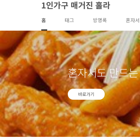
1인가구 매거진 홀라
본문 바로가기
홈
태그
방명록
혼자서
혼자서도 만드는 
바로가기