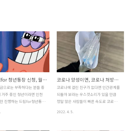
인천 드림for 청년통장 신청, 월 10만 원씩 저축하면 3년 뒤 천만 원?
코로나 양성이면, 코로나 처방약 무료? 비대면 진료, 약 처방 방법
금으로는 부족하다는 분들 중
코로나에 걸린 친구가 없다면 인간관계를
 거주 중인 청년이라면 인천
되돌아 보라는 우스갯소리가 있을 만큼
만 진행하는 드림for청년통장
정말 많은 사람들이 빠른 속도로 코로나
청해 보는 건 어떨까요? 조건이
에 확진되고 있습니다. 아직은 건강하지
.
2022. 4. 5.
로운 편이기는 하지만 해당된다
만 스스로가 언제 터질지 모르는 시한폭
0만 원의 저축 금액과 인천시에
탄처럼 느껴지는 것은 저뿐만이 아니겠
금을 포함해 3년 후 1,000만
죠? 그나저나 예상치 못하게 확진되는 경