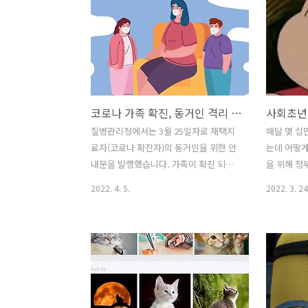
인가구를 위한 1인가구 멘토링 프로그램
원을 돌려받
을 운영 중입니다. 1:1 개인 심리 상담과
써 3년째 
1:多 그룹 멘토링을 진행하여 정서적 지지
하는 드림f
및 관계 형성을 돕기 위한 프로그램인데
원 내용, 
요. 멘토와 멘티를 함께 구하고 있으니, 한
겠습니다! 
번 자세히 알아볼까요? 1인가구 멘토링
A to Z 
코로나 가족 확진, 동거인 격리 및 검사는 어떻게? (3월 30일 기준)
프로그램 해당 프로그램은 종로, 용산, 동
년보다 조
대문, 서대문, 양천, 강서, 동작, 강남, 강
기준 아래 
질병관리청에서는 3월 25일자로 재택치
매달 몇 십
동 9개 자치구 1인가구지원센터에서 운영
로자만 지원
료자(코로나 확진자)의 동거인을 위한 안
는데 어떻게
중이며 4월까지 멘토와 멘티를 모집 중입
원은 700
내문을 발행했습니다. 가족이 확진 되었
을 위해 정
니다. 멘토는 심리 상담..
가능하다고 하
을 때 어떻게 대처해야 하는지, 격리와 검
하는 제도들
2022. 4. 5.
2022. 3. 24
사에 대해 잘 알지 못하셨던 분들이라면
소기업취업
아래 내용을 확인하세요. 추후 변경되는
정 연금리 
내용은 업데이트 하도록 하겠습니다! 코
에서 반드시
로나 가족 확진 대처 코로나 가족 확진, 동
중기청 전세
거인 검사는? 코로나 확진자의 검사일로
기청 전세대
부터 10일 내로 모든 검사가 완료되어야
견기업에 
합니다. ① 증상이 없을 경우 3일 이내에
업청년 전